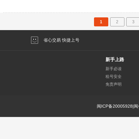
1
2
3
省心交易 快捷上号
新手上路
新手必读
租号安全
免责声明
闽ICP备20005928