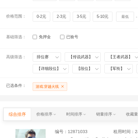
价格范围：
0-2元
2-3元
3-5元
5-10元
-
基础筛选：
免押金
已验号
高级筛选：
排位赛
【传说武器】
【王者武器】
【详细段位】
【段位】
【军衔】
已选条件：
游戏:穿越火线
综合排序
价格排序
时间排序
销量排序
收藏
编号：
12871033
租用时间
：