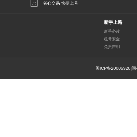
省心交易 快捷上号
新手上路
新手必读
租号安全
免责声明
闽ICP备20005928