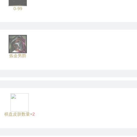
0-99
炼金男爵
棋盘皮肤数量×
2