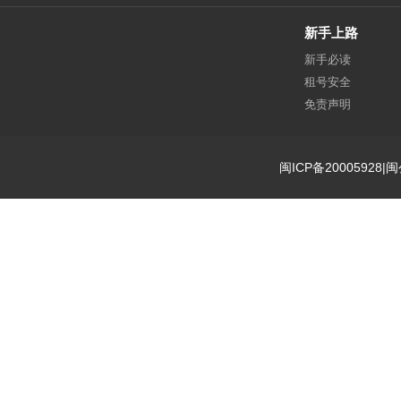
新手上路
新手必读
租号安全
免责声明
闽ICP备20005928