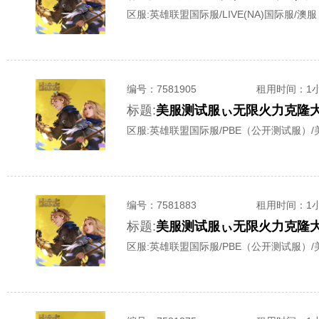
区服:
英雄联盟国际服/LIVE(NA)国际服/澳服
编号：
7581905
租用时间
：1
标题:
美服测试服ぃ无限火力克隆
区服:
英雄联盟国际服/PBE（公开测试服）
编号：
7581883
租用时间
：1
标题:
美服测试服ぃ无限火力克隆
区服:
英雄联盟国际服/PBE（公开测试服）