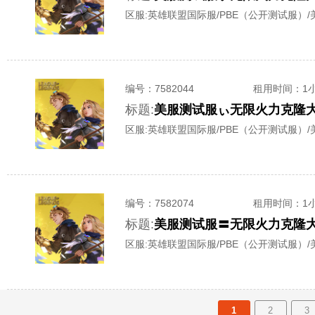
区服:
英雄联盟国际服/PBE（公开测试服）
编号：
7582044
租用时间
：1
标题:
美服测试服ぃ无限火力克隆
区服:
英雄联盟国际服/PBE（公开测试服）
编号：
7582074
租用时间
：1
标题:
美服测试服〓无限火力克隆
区服:
英雄联盟国际服/PBE（公开测试服）
1
2
3