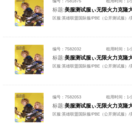
编号：
7581875
租用时间
：1
标题:
美服测试服ぃ无限火力克隆
区服:
英雄联盟国际服/PBE（公开测试服）
编号：
7582032
租用时间
：1
标题:
美服测试服ぃ无限火力克隆
区服:
英雄联盟国际服/PBE（公开测试服）
编号：
7582053
租用时间
：1
标题:
美服测试服ぃ无限火力克隆
区服:
英雄联盟国际服/PBE（公开测试服）