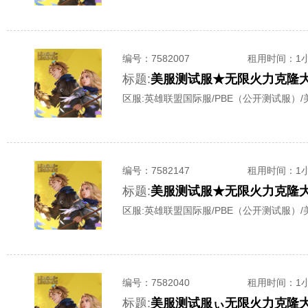
编号：
7582007
租用时间
：1
标题:
美服测试服★无限火力克隆
区服:
英雄联盟国际服/PBE（公开测试服）
编号：
7582147
租用时间
：1
标题:
美服测试服★无限火力克隆
区服:
英雄联盟国际服/PBE（公开测试服）
编号：
7582040
租用时间
：1
标题:
美服测试服ぃ无限火力克隆