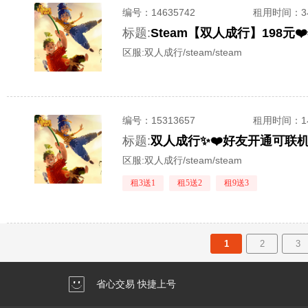
编号：
14635742
租用时间
：
标题:
Steam【双人成行】198元
区服:
双人成行/steam/steam
编号：
15313657
租用时间
：
标题:
双人成行✨❤️好友开通可联机
区服:
双人成行/steam/steam
租3送1
租5送2
租9送3
1
2
3
省心交易 快捷上号