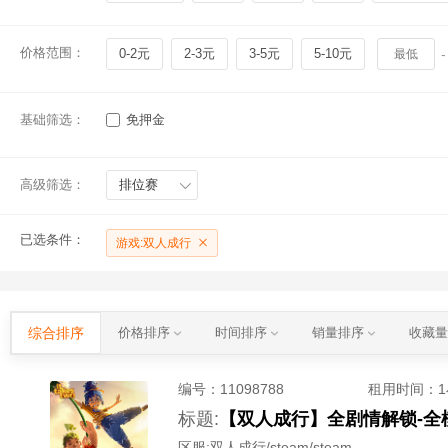
价格范围：
0-2元
2-3元
3-5元
5-10元
-
基础筛选：
免押金
高级筛选：
排位赛
已选条件：
游戏:双人成行
综合排序
价格排序
时间排序
销量排序
收藏
编号：
11098788
租用时间
：
标题:
区服:
双人成行/steam/steam