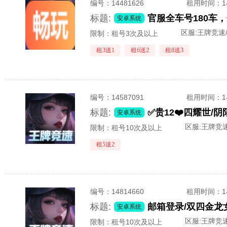
编号：
14481626
租用时间
：
标题:
安卓系统
区服:
王牌竞速
限制：租号3次及以上
租3送1
租6送2
租8送3
编号：
14587091
租用时间
：
标题:
✅贵12❤️四耀世/
安卓系统
区服:
王牌竞速
限制：租号10次及以上
租5送2
编号：
14814660
租用时间
：
标题:
安卓系统
区服:
王牌竞速
限制：租号10次及以上