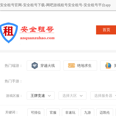
安全租号官网-安全租号下载-网吧游戏租号安全租号-安全租号平台app
首页
热门端游：
穿越火线
绝地求生
热门手游：
王牌竞速
选择大区
选择服务器
游戏区服：
关键词：
可排位
官服
非速玩
九游
迈凯伦