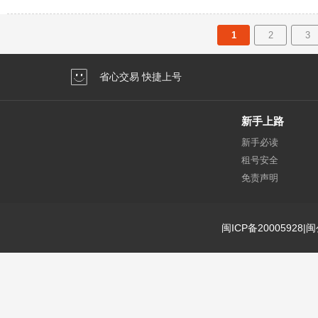
1
2
3
省心交易 快捷上号
新手上路
新手必读
租号安全
免责声明
闽ICP备20005928