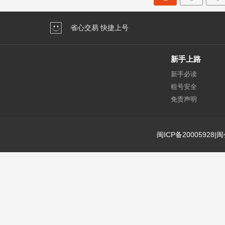
省心交易 快捷上号
新手上路
新手必读
租号安全
免责声明
闽ICP备20005928