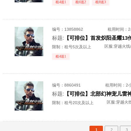
租4送1
租6送2
租8送3
编号：
13858862
租用时间
：
标题:
区服:
穿越火线
限制：租号5次及以上
租4送1
编号：
8860491
租用时间
：2
标题:
【可排位】北部幻神宠儿雷神
区服:
穿越火线
限制：租号20次及以上
1
2
3