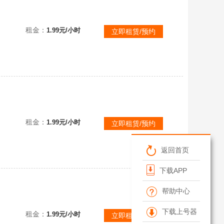
【可排位】南部土豪专用✅M200幻神极光裁决雷霆火麒麟黑龙黑鲨无影毁灭修罗葵无影暗影黑龙能力核心黑骑士暗月
租金：
1.99元/小时
立即租赁/预约
【可排位】北部精品土豪专用✅M200幻神极光朱雀大炮死神无影金色蔷薇火麒麟黑龙无影黑骑士雷神暗影火麒麟雷神
租金：
1.99元/小时
立即租赁/预约
返回首页
下载APP
帮助中心
【可排位】北部土豪专用✅M200幻神幻神光效火麒麟黑骑士无影烈火动感金色蔷薇盘龙②炼狱火麒麟心动糖果毁灭墨兰
下载上号器
租金：
1.99元/小时
立即租赁/预约