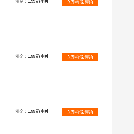
租金：
1.99元/小时
立即租赁/预约
【可排位】北部顶级土豪专用✅M200幻神裁决天龙毁灭火麒麟雷神黑骑士金色蔷薇王心王翼王幻修罗毁灭星空雷神暗月
租金：
1.99元/小时
立即租赁/预约
【可排位】南部顶级土豪专用✅M200幻神王武雷霆死神火麒麟雷神无影天龙死亡之眼水下丽影雷神维纳斯火麒麟华夏之心
租金：
1.99元/小时
立即租赁/预约