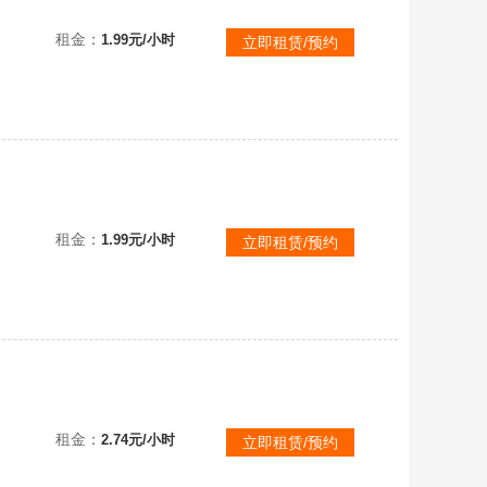
【可排位】东部土豪专用✅激光火麒麟雷神天龙黑骑士毁灭烈龙修罗天神屠龙龙啸麒麟刺魂雷神御麒麟零
租金：
1.99元/小时
立即租赁/预约
亡之眼
租金：
1.99元/小时
立即租赁/预约
【可排位】东部土豪专用✅M200幻神动感闪耀星耀皮肤98k星神及音效幻神音效白虎极光蔷薇烈火零王者瞳星际战毁灭
租金：
2.74元/小时
立即租赁/预约