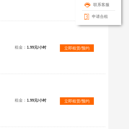
联系客服
申请合租
【可排位】北部顶级土豪专用✅M200幻神幻神音效卡mk47长胜将军王者火魄王者蔷薇Hk417朱雀m4幻灵套
租金：
1.99元/小时
立即租赁/预约
【可排位】北部顶级土豪专用✅M200幻神黄忠幻神烈火动感柯尔特电竞装甲雷神无影天使动感屠龙动感黄金猫猫白鲨
租金：
1.99元/小时
立即租赁/预约