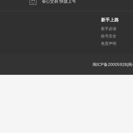
省心交易 快捷上号
新手上路
新手必读
租号安全
免责声明
闽ICP备20005928