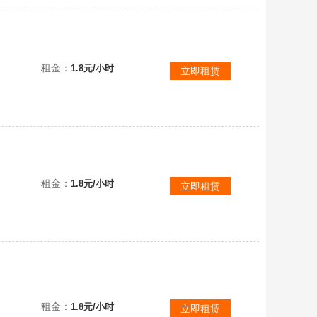
(禁打字)满氪条16万潮流16至臻角色/龙魂战神御限定/圣翼天使澄月白之隐天穹骑士5限定翅膀小羊红小豆
租金：
1.8元/小时
立即租赁
(禁打字)满氪条16W潮流19至臻角色盲盒兔兔车天穹骑士-钻(圣翼天使-澄(限定染色)月白之隐音爆曜星
租金：
1.8元/小时
立即租赁
(禁打字禁语音)18万潮流✨52至臻141典藏✨黄金弹弹车兔兔车✨雪原之心伊芙✨圣翼天使✨流火精灵舞舞
租金：
1.8元/小时
立即租赁