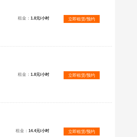
(禁打字)官服❤️执笔少女露离次元魔女审判团长法莉塔鎏金奥莉安娜曙光龙女芙瑞飞天舞姬莲若鲨莉娃龙魂战神天穹骑士
租金：
1.8元/小时
立即租赁/预约
(禁打字)官服❤️尊赏4阶翠羽灵雀次元魔女审判团长法塔莉雾隐精灵夜清曙光龙女芙瑞暗夜皇子德古拉流火精灵舞舞小羊
租金：
1.8元/小时
立即租赁/预约
(禁打字禁语音)官方千万粉主播号极品ID小蓝⚡20万潮尊赏15至臻满级纯色红百变⚡云！⚠️恶意撤单局内退出全平台拉黑
租金：
14.4元/小时
立即租赁/预约