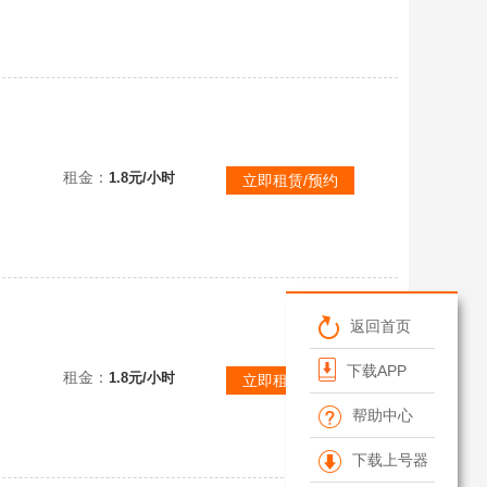
(禁打字)官服⚡️暗夜皇子德古拉皇女德茜拉鎏金奥莉安娜飞天舞姬莲若人鱼歌姬赛然浪花黛露珊鲨莉娃⚡️仙舞飘飘鹿
租金：
1.8元/小时
立即租赁/预约
返回首页
(禁打字)官服⚡️赤枫将军雾隐精灵夜清北辰星斗破军城隍女君天心蛋糕龙嗝嗝龙魂战神御鲨莉娃川剧少女梧桐剧院院长
下载APP
租金：
1.8元/小时
立即租赁/预约
帮助中心
下载上号器