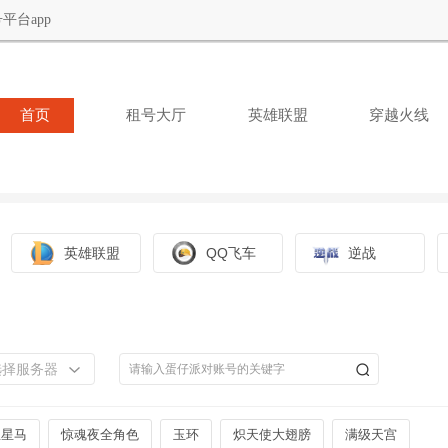
平台app
首页
租号大厅
英雄联盟
穿越火线
英雄联盟
QQ飞车
逆战
选择服务器
星星马
惊魂夜全角色
玉环
炽天使大翅膀
满级天宫