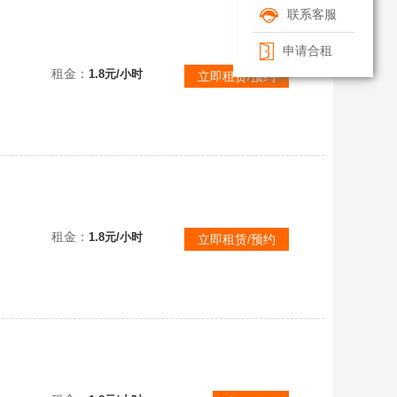
联系客服
(禁打字)官服⚡️审判团长法塔莉神裁者安努斯暗夜皇女德茜拉曙光龙女芙瑞烛光精灵夜清龙魂战神御醒狮蛋宝千山绘灵
申请合租
租金：
1.8元/小时
立即租赁/预约
(禁打字)官服⚡️次元魔女审判团长法塔莉执笔少女露离月神碧丝特鲨莉娃暗夜皇女德茜拉鎏金奥莉安娜小羊音速风暴号
租金：
1.8元/小时
立即租赁/预约
(禁打字禁语音)16万潮流⭐35至臻135典藏黄金云梦兜兜龙⭐蛋糕龙嗝⭐星云船长⭐捕梦软软⭐圣翼天使⭐兔兔车