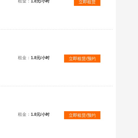
租金：
1.8元/小时
立即租赁
(禁打字)官服⚡️3阶尊赏翠羽灵雀审判团长法塔莉雾隐精灵夜清曙光龙女芙瑞暗夜皇子德古拉皇女德茜拉⚡️炫光舞台
租金：
1.8元/小时
立即租赁/预约
(禁打字)官服❤️棉花糖芙米拉天火麒麟风执笔少女露离暗夜皇女德茜拉断罪骑士烈鲨莉娃烛光精灵夜清人鱼歌姬❤️小羊
租金：
1.8元/小时
立即租赁/预约