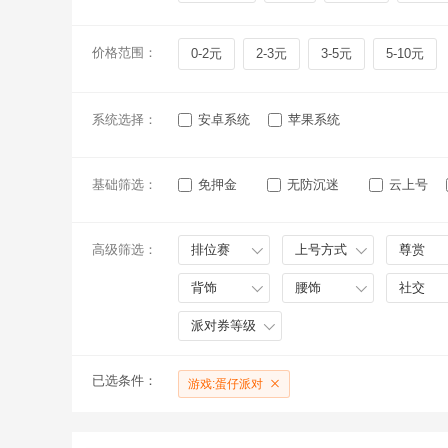
价格范围：
0-2元
2-3元
3-5元
5-10元
系统选择：
安卓系统
苹果系统
基础筛选：
免押金
无防沉迷
云上号
高级筛选：
排位赛
上号方式
尊赏
背饰
腰饰
社交
派对券等级
已选条件：
游戏:蛋仔派对