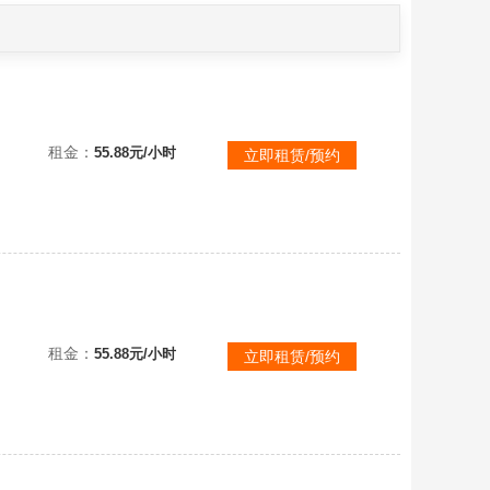
(禁打字禁语音)全皮×全网最贵单字ID月(6W）×日月同框160万潮×血月羽翼定制⚡云⚠️恶意撤单局内直退全平台拉黑
租金：
55.88元/小时
立即租赁/预约
(禁打字禁语音)神豪全皮定制单字ID日⚡日月同框160万潮⚡日×满级金百变×闪电狗⚡云⚠️恶意撤单局内直退全平台拉黑
租金：
55.88元/小时
立即租赁/预约