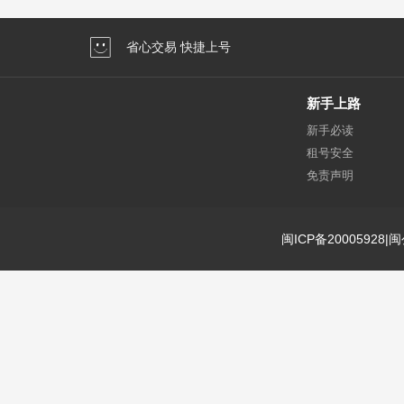
省心交易 快捷上号
新手上路
新手必读
租号安全
免责声明
闽ICP备20005928