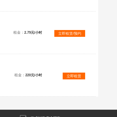
{1号，文明6：白金版}，❤️风雲变幻，❤️迭起兴衰，❤️新纪元季票，全dlc版，好友开通，可联机
租金：
2.79元/小时
立即租赁/预约
回顾所有的人类从古至今的历史，玩家可以作为文明代表者建造管理城市，征战四方，发展科技等，同时与其他登
租金：
220元/小时
立即租赁