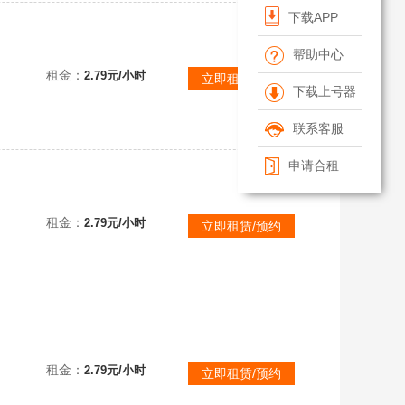
下载APP
帮助中心
租金：
2.79元/小时
立即租赁/预约
下载上号器
联系客服
申请合租
租金：
2.79元/小时
立即租赁/预约
{2号，文明6：白金版}，❤️风雲变幻，❤️迭起兴衰，❤️新纪元季票，全dlc版，好友开通，可联机
租金：
2.79元/小时
立即租赁/预约