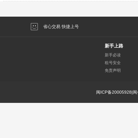
省心交易 快捷上号
新手上路
新手必读
租号安全
免责声明
闽ICP备20005928