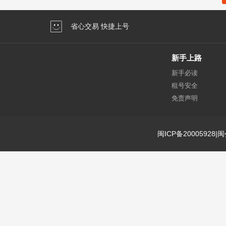
省心交易 快捷上号
新手上路
新手必读
租号安全
免责声明
闽ICP备20005928