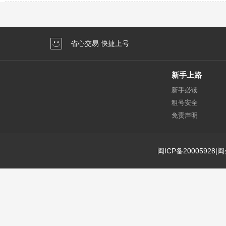
省心交易 快捷上号
新手上路
新手必读
租号安全
免责声明
闽ICP备20005928