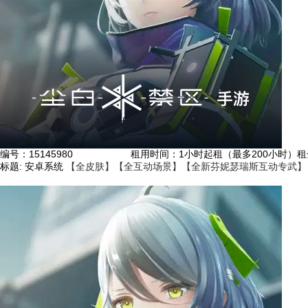
编号：
15145980
租用时间
：1小时起租（最多200小时）
租
标题:
安卓系统
【全皮肤】【全互动场景】【全新芬妮瑟瑞斯互动专武】