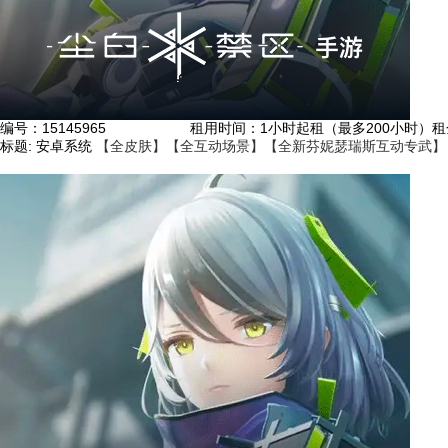
编号：
15145965
租用时间
：1小时起租（最多200小时）
租
标题:
安卓系统
【全皮肤】【全互动场景】【全新芬妮瑟瑞斯互动专武】