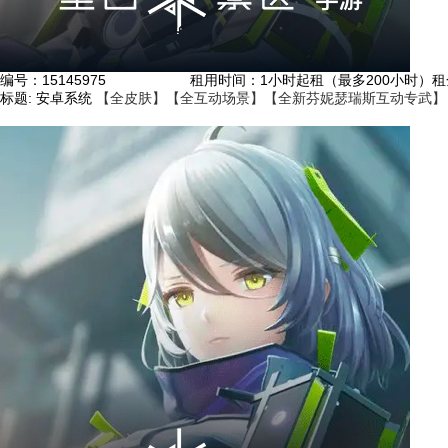
编号：
15145975
租用时间
：1小时起租（最多200小时）
租
标题:
安卓系统
【全皮肤】【全互动场景】【全新芬妮瑟瑞斯互动专武】