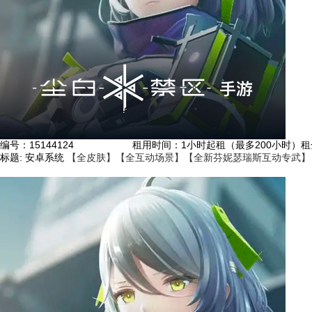
编号：
15144124
租用时间
：1小时起租（最多200小时）
租
标题:
安卓系统
【全皮肤】【全互动场景】【全新芬妮瑟瑞斯互动专武】