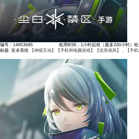
编号：
14853685
租用时间
：1小时起租（最多200小时）
租
标题:
安卓系统
【神级互动】【手机和电脑游戏】【优质画风】，【手机