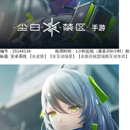
编号：
15144134
租用时间
：1小时起租（最多200小时）
租
标题:
安卓系统
【全皮肤】【全互动场景】【全新芬妮瑟瑞斯互动专武】