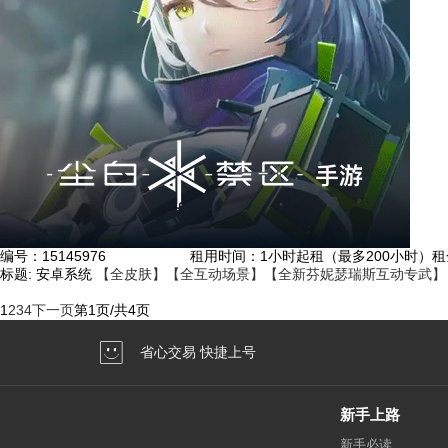
编号：
15145976
租用时间
：1小时起租（最多200小时）
租
标题:
安卓系统
【全皮肤】【全互动场景】【全新芬妮瑟瑞斯互动专武】
1
2
3
4
下一页
第
1
页/共
4
页
省心交易 快捷上号
新手上路
新手必读