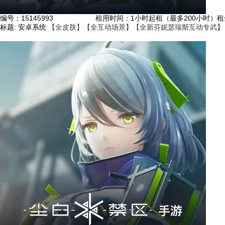
编号：
15145993
租用时间
：1小时起租（最多200小时）
租
标题:
安卓系统
【全皮肤】【全互动场景】【全新芬妮瑟瑞斯互动专武】