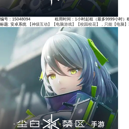
编号：
15048094
租用时间
：1小时起租（最多9999小时）
标题:
安卓系统
【神级互动】【电脑游戏】【校园校花】，只能【电脑】