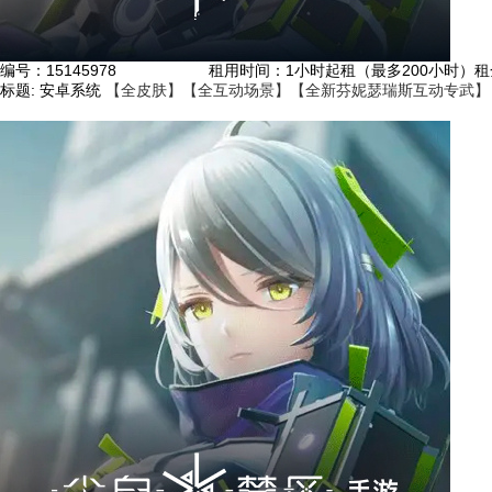
编号：
15145978
租用时间
：1小时起租（最多200小时）
租
标题:
安卓系统
【全皮肤】【全互动场景】【全新芬妮瑟瑞斯互动专武】