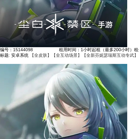
编号：
15144098
租用时间
：1小时起租（最多200小时）
租
标题:
安卓系统
【全皮肤】【全互动场景】【全新芬妮瑟瑞斯互动专武】