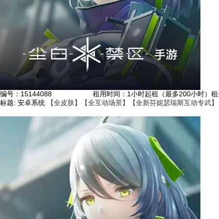
编号：
15144088
租用时间
：1小时起租（最多200小时）
租
标题:
安卓系统
【全皮肤】【全互动场景】【全新芬妮瑟瑞斯互动专武】