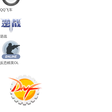
QQ飞车
逆战
反恐精英OL