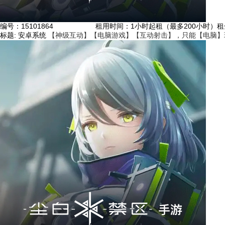
编号：
15101864
租用时间
：1小时起租（最多200小时）
租
标题:
安卓系统
【神级互动】【电脑游戏】【互动射击】，只能【电脑】