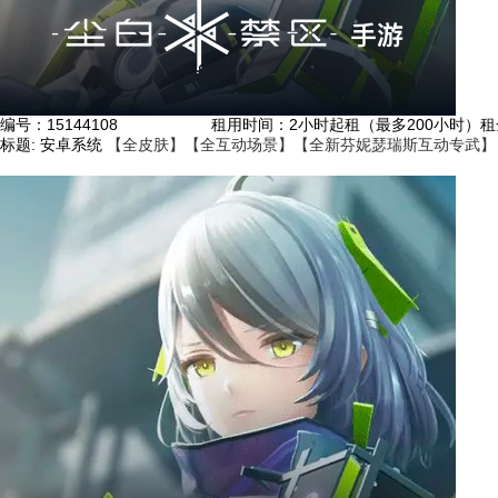
编号：
15144108
租用时间
：2小时起租（最多200小时）
租
标题:
安卓系统
【全皮肤】【全互动场景】【全新芬妮瑟瑞斯互动专武】