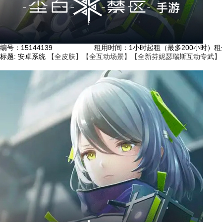
编号：
15144139
租用时间
：1小时起租（最多200小时）
租
标题:
安卓系统
【全皮肤】【全互动场景】【全新芬妮瑟瑞斯互动专武】