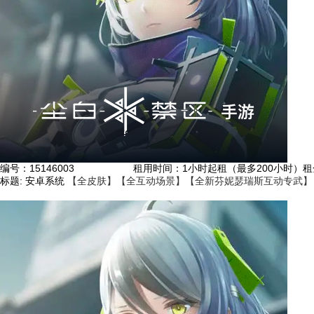
编号：
15146003
租用时间
：1小时起租（最多200小时）
租
标题:
安卓系统
【全皮肤】【全互动场景】【全新芬妮瑟瑞斯互动专武】