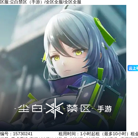
区服:
尘白禁区（手游）/全区全服/全区全服
编号：
15730241
租用时间
：1小时起租（最多10小时）
租