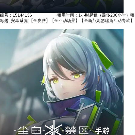
编号：
15144136
租用时间
：1小时起租（最多200小时）
租
标题:
安卓系统
【全皮肤】【全互动场景】【全新芬妮瑟瑞斯互动专武】