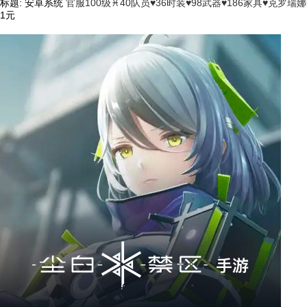
标题:
安卓系统
官服100级♓40队员♥36时装♥98武器♥186家具♥克罗
1元