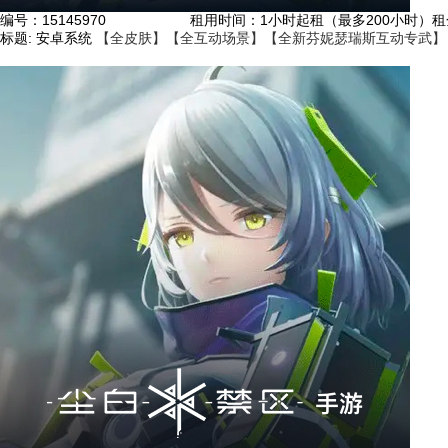
编号：
15145970
租用时间
：1小时起租（最多200小时）
租
标题:
安卓系统
【全皮肤】【全互动场景】【全新芬妮瑟瑞斯互动专武】