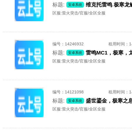
标题:
安卓系统
区服:
萤火突击/官服/全区全服
编号：
14246932
租用时间
：
标题:
安卓系统
区服:
萤火突击/官服/全区全服
编号：
14121098
租用时间
：
标题:
盛世鎏金，极寒之
安卓系统
区服:
萤火突击/官服/全区全服