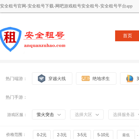
安全租号官网-安全租号下载-网吧游戏租号安全租号-安全租号平台app
首页
热门端游：
穿越火线
绝地求生
热门手游：
萤火突击
选择大区
选择服务器
游戏区服：
价格范围：
0-2元
2-3元
3-5元
5-10元
-