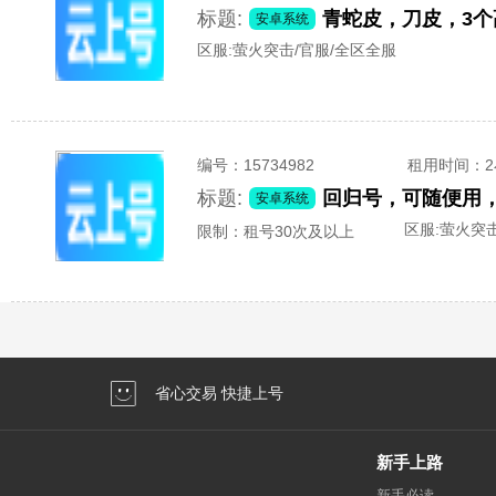
标题:
青蛇皮，刀皮，3
安卓系统
区服:
萤火突击/官服/全区全服
编号：
15734982
租用时间
：
标题:
回归号，可随便用
安卓系统
区服:
萤火突击
限制：租号30次及以上
省心交易 快捷上号
新手上路
新手必读