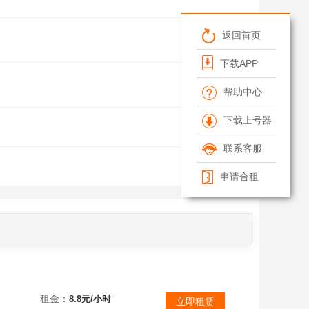
返回首页
下载APP
帮助中心
下载上号器
联系客服
清空筛选条件
申请合租
山海经OL账号【官方版本】租号异兽天启妖丹炎帝元始天尊通天教主女娲元神女郎
租金：
8.8元/小时
立即租赁