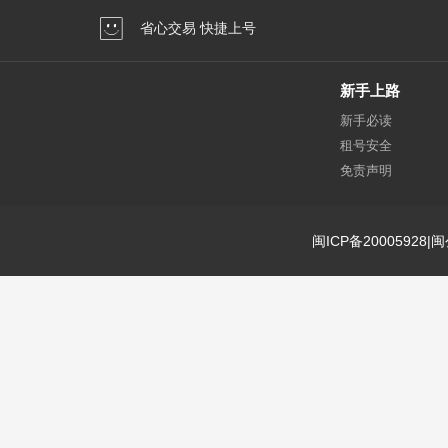
省心交易 快捷上号
新手上路
新手必读
租号安全
免责声明
闽ICP备20005928