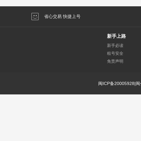
省心交易 快捷上号
新手上路
新手必读
租号安全
免责声明
闽ICP备20005928