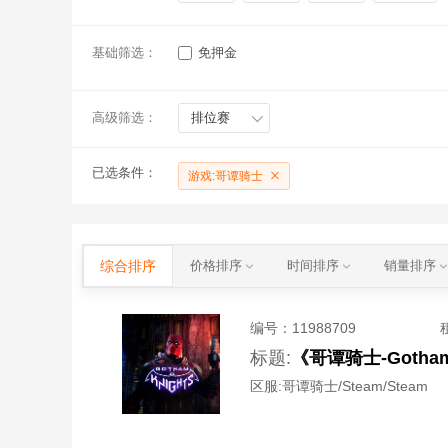
基础筛选：
免押金
高级筛选：
排位赛
已选条件：
游戏:哥谭骑士
综合排序
价格排序
时间排序
销量排序
编号：
11988709
标题:
《哥谭骑士-Gotha
区服:
哥谭骑士/Steam/Steam