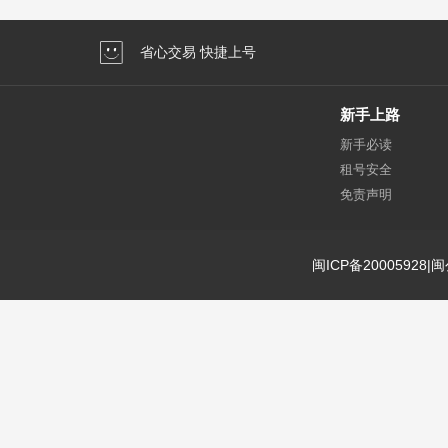
省心交易 快捷上号
新手上路
新手必读
租号安全
免责声明
闽ICP备20005928