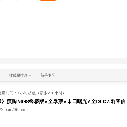
收藏量排序
新手专区
租用时间
：1小时起租（最多200小时）
》预购⭐698终极版⭐全季票⭐末日曙光⭐全DLC⭐刺客
team/Steam