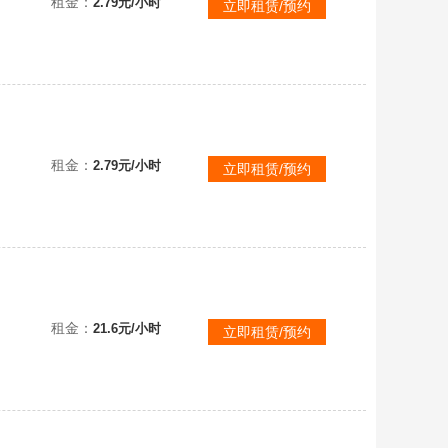
租金：
2.79元/小时
立即租赁/预约
❤️{2号：刺客信条：起源}，❤️碧育账密看描述，❤️含幻景，叛变，奥德赛，英灵殿，全DLC
租金：
2.79元/小时
立即租赁/预约
租金：
21.6元/小时
立即租赁/预约