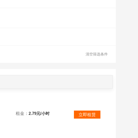
清空筛选条件
信条英灵殿
租金：
2.79元/小时
立即租赁