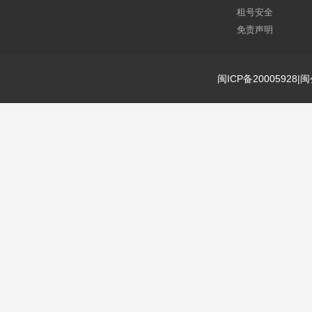
租号安全
免责声明
闽ICP备20005928