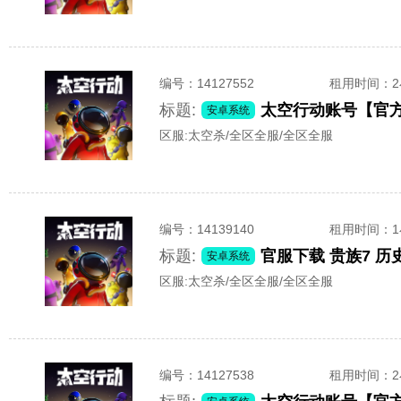
编号：
14127552
租用时间
：
标题:
安卓系统
区服:
太空杀/全区全服/全区全服
编号：
14139140
租用时间
：
标题:
官服下载 贵族7 历史
安卓系统
区服:
太空杀/全区全服/全区全服
编号：
14127538
租用时间
：