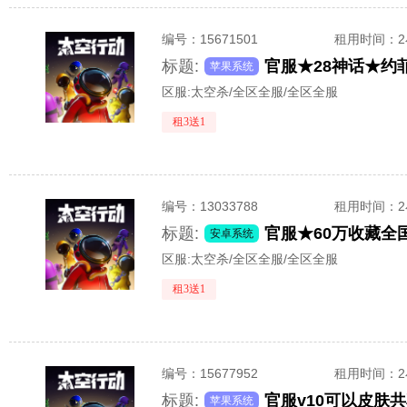
编号：
15671501
租用时间
：
标题:
苹果系统
区服:
太空杀/全区全服/全区全服
租3送1
编号：
13033788
租用时间
：
标题:
安卓系统
区服:
太空杀/全区全服/全区全服
租3送1
编号：
15677952
租用时间
：
标题:
官服v10可以皮肤
苹果系统