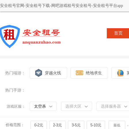
安全租号官网-安全租号下载-网吧游戏租号安全租号-安全租号平台app
首页
热门端游：
穿越火线
绝地求生
热门手游：
太空杀
选择大区
选择服务器
游戏区服：
价格范围：
0-2元
2-3元
3-5元
5-10元
-