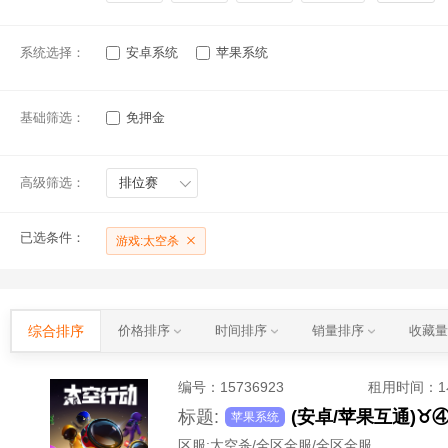
系统选择：
安卓系统
苹果系统
基础筛选：
免押金
高级筛选：
排位赛
已选条件：
游戏:太空杀
综合排序
价格排序
时间排序
销量排序
收藏
编号：
15736923
租用时间
：
标题:
(安卓/苹果互通)♉
苹果系统
区服:
太空杀/全区全服/全区全服