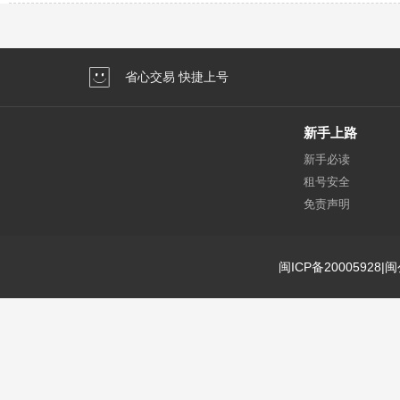
省心交易 快捷上号
新手上路
新手必读
租号安全
免责声明
闽ICP备20005928