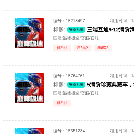
编号：
15218497
租用时间
：
标题:
三端互通✨12满阶满改
安卓系统
区服:
巅峰极速/官服/官服
租3送1
租5送2
租6送3
编号：
15764761
租用时间
：
标题:
5满阶珍藏典藏车，
安卓系统
区服:
巅峰极速/官服/官服
租3送1
编号：
15351234
租用时间
：