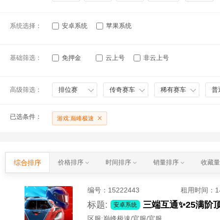
系统选择：
安卓系统
苹果系统
基础筛选：
免押金
云上号
非云上号
高级筛选：
排位赛
传奇赛车
稀有赛车
普
已选条件：
游戏:巅峰极速
综合排序
价格排序
时间排序
销量排序
收藏
编号：
15222443
租用时间
：
标题:
安卓系统
区服:
巅峰极速/官服/官服