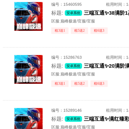
编号：
15460595
租用时间
：
标题:
安卓系统
区服:
巅峰极速/官服/官服
租3送1
租5送2
租6送3
编号：
15286763
租用时间
：
标题:
安卓系统
区服:
巅峰极速/官服/官服
租3送1
租5送2
租6送3
编号：
15289146
租用时间
：
标题:
安卓系统
区服:
巅峰极速/官服/官服