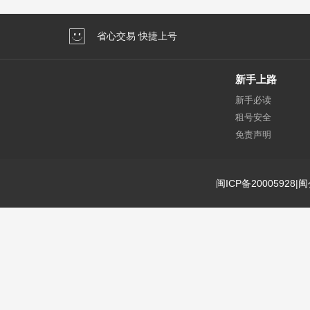
省心交易 快捷上号
新手上路
新手必读
租号安全
免责声明
闽ICP备20005928