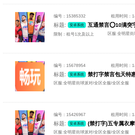
编号：
15385332
租用时间
：
标题:
安卓系统
区服:
全明星街
限制：租号1次及以上
编号：
15678954
租用时间
：
标题:
安卓系统
区服:
全明星街球派对/全区全服/全区全服
编号：
15426967
租用时间
：
标题:
(禁打字)五专属衣
安卓系统
区服:
全明星街球派对/全区全服/全区全服