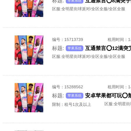
标题:
苹果系统
区服:
全明星街球派对/全区全服/全区全服
编号：
15713739
租用时间
：
标题:
苹果系统
区服:
全明星街球派对/全区全服/全区全服
编号：
15288562
租用时间
：
标题:
安卓苹果都可玩⭕禁
苹果系统
区服:
全明星街
限制：租号1次及以上