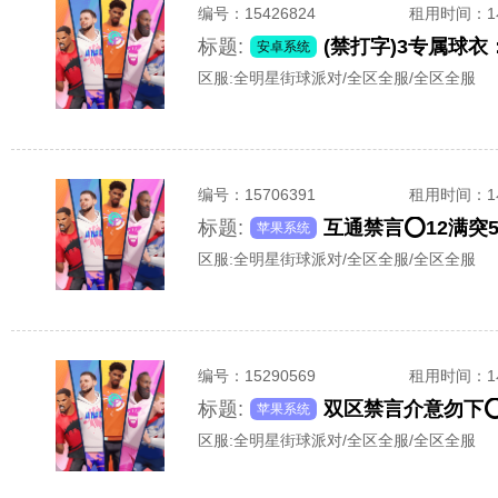
编号：
15426824
租用时间
：
标题:
安卓系统
区服:
全明星街球派对/全区全服/全区全服
编号：
15706391
租用时间
：
标题:
苹果系统
区服:
全明星街球派对/全区全服/全区全服
编号：
15290569
租用时间
：
标题:
苹果系统
区服:
全明星街球派对/全区全服/全区全服