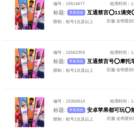
编号：
15514677
租用时间
：
标题:
苹果系统
区服:
全明星街
限制：租号1次及以上
编号：
15562359
租用时间
：
标题:
互通禁言号⭕摩托
苹果系统
区服:
全明星街
限制：租号1次及以上
编号：
15350614
租用时间
：
标题:
苹果系统
区服:
全明星街
限制：租号1次及以上