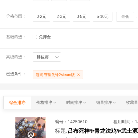
价格范围：
0-2元
2-3元
3-5元
5-10元
-
基础筛选：
免押金
高级筛选：
排位赛
已选条件：
游戏:守望先锋2steam版
综合排序
价格排序
时间排序
销量排序
收藏
编号：
14250610
租用时间
：
标题: