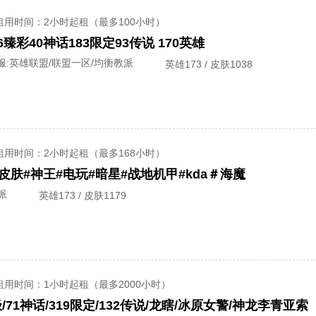
租用时间
：2小时起租（最多100小时）
16臻彩40神话183限定93传说 170英雄
服:
英雄联盟/联盟一区/均衡教派
英雄173 / 皮肤1038
租用时间
：2小时起租（最多168小时）
生皮肤#神王#电玩#暗星#战地机甲#kda＃海魔
派
英雄173 / 皮肤1179
租用时间
：1小时起租（最多2000小时）
终极/71神话/319限定/132传说/龙瞎/冰原女警/神龙李青亚索