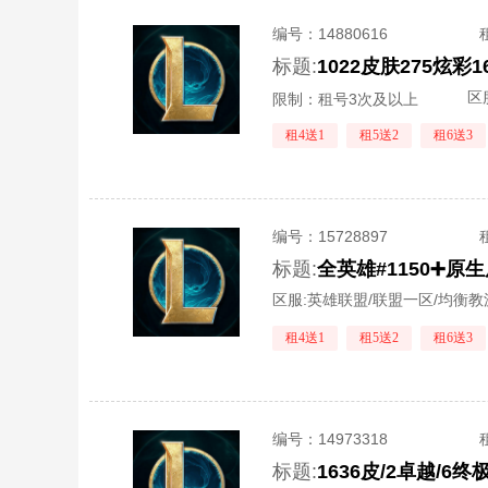
编号：
14880616
标题:
1022皮肤275炫彩
区
限制：租号3次及以上
租4送1
租5送2
租6送3
编号：
15728897
标题:
全英雄#1150➕原
区服:
英雄联盟/联盟一区/均衡教
租4送1
租5送2
租6送3
编号：
14973318
标题:
1636皮/2卓越/6