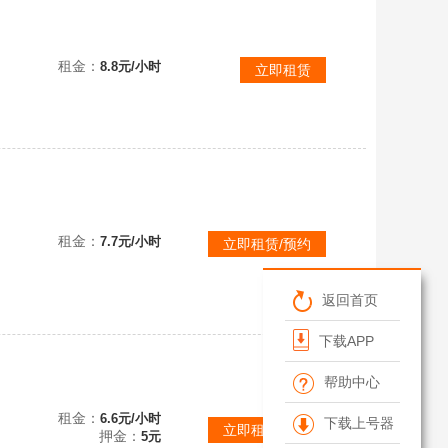
租金：
8.8元/小时
立即租赁
铁
租金：
7.7元/小时
立即租赁/预约
返回首页
下载APP
帮助中心
无裁决可排位⚡3000p⚡大师号⚡全终极⚡90神话⚡龙虾龙刀⚡胜利风女蜘蛛⚡神王套等很多皮肤
租金：
6.6元/小时
下载上号器
立即租赁/预约
押金：
5元