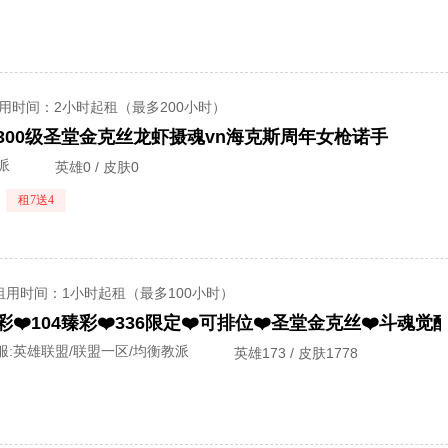
用时间
：2小时起租（最多200小时）
2300级圣堂金克丝龙虾摄魂vn海克斯周年女枪诺手
派
英雄0 / 皮肤0
租7送4
租用时间
：1小时起租（最多100小时）
3炫彩❤️104臻彩❤️336限定❤️可排位❤️圣堂金克丝❤️斗魂
服:
英雄联盟/联盟一区/均衡教派
英雄173 / 皮肤1778