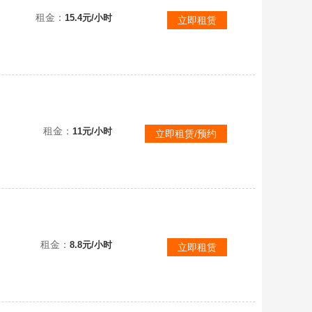
青铜4奥德赛黑夜亚索全皮神拳黎明大元素制胜金靴泳池瞎未来女警玉剑冰雪男枪鸡年猴年猴灌篮至高瞎源计划劫
租金：
15.4元/小时
立即租赁
租金：
11元/小时
立即租赁/预约
黑铁4海克斯大乱斗负低胜率虐菜大乱斗负胜率虐菜号黑铁★低胜率★虐菜亚索劫虚空之女疾风剑豪盲僧探险家
租金：
8.8元/小时
立即租赁