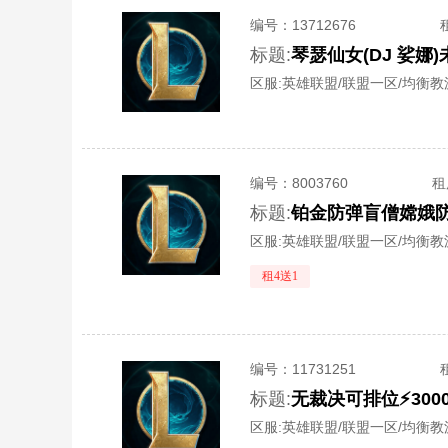
编号：
13712676
标题:
琴瑟仙女(DJ 娑娜
区服:
英雄联盟/联盟一区/均衡教
编号：
8003760
租
标题:
铂金防弹盲僧嫦娥
区服:
英雄联盟/联盟一区/均衡教
租4送1
编号：
11731251
标题:
区服:
英雄联盟/联盟一区/均衡教