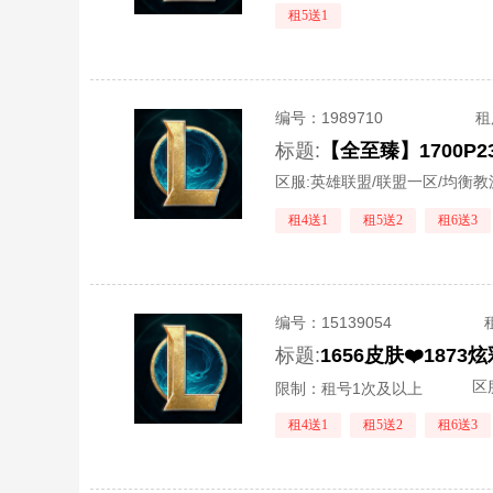
租5送1
编号：
1989710
租
标题:
【全至臻】1700P
区服:
英雄联盟/联盟一区/均衡教
租4送1
租5送2
租6送3
编号：
15139054
标题:
1656皮肤❤️187
区
限制：租号1次及以上
租4送1
租5送2
租6送3