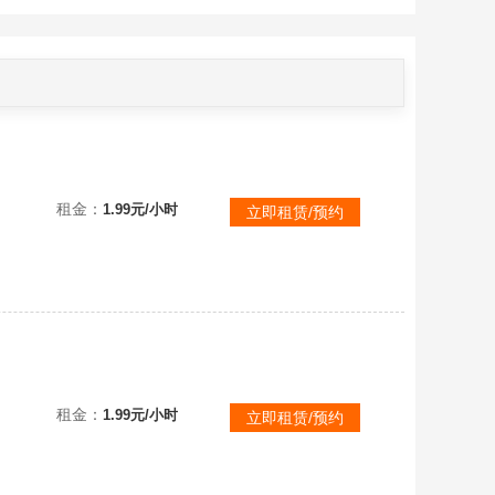
精品皮肤85✅冰雪兽纳尔鬼影重重魔腾胜利剑圣易喜庆之树茂凯泳池派对李青冰霜之刃艾瑞尼亚地狱行者孙悟空
租金：
1.99元/小时
立即租赁/预约
精品皮肤212✅未来战士伊泽瑞尔至臻露露龙的传人李青冠军之刃锐雯福牛守护者菲奥娜花木兰瑞雯SKT李青
租金：
1.99元/小时
立即租赁/预约