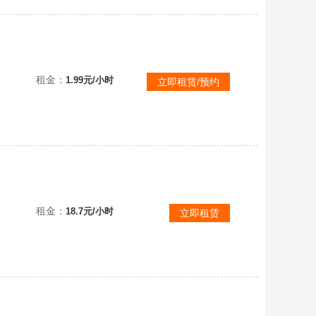
精品68皮肤✅创战纪✨防爆天使✅霸天螳螂✨网吧特权蛮王冬季仙境卡尔玛胜利凤凰艾维尼亚胜利枪神卢锡安
租金：
1.99元/小时
立即租赁/预约
租金：
18.7元/小时
立即租赁