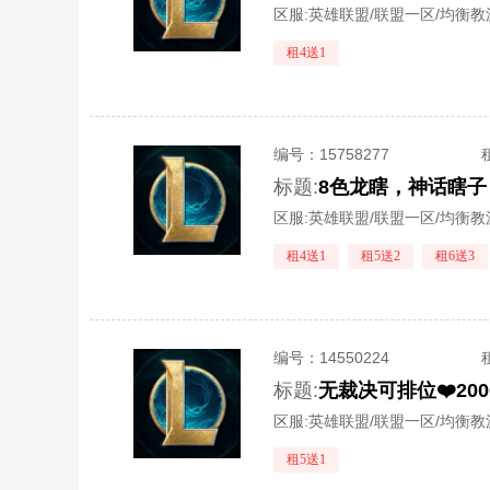
区服:
英雄联盟/联盟一区/均衡教
租4送1
编号：
15758277
标题:
8色龙瞎，神话瞎子
区服:
英雄联盟/联盟一区/均衡教
租4送1
租5送2
租6送3
编号：
14550224
标题:
无裁决可排位❤️20
区服:
英雄联盟/联盟一区/均衡教
租5送1