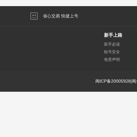
省心交易 快捷上号
新手上路
新手必读
租号安全
免责声明
闽ICP备20005928