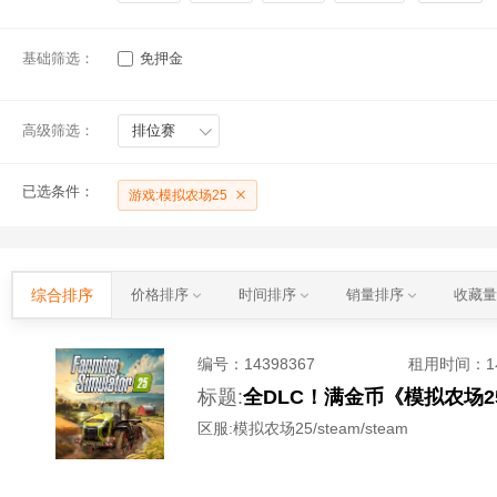
基础筛选：
免押金
高级筛选：
排位赛
已选条件：
游戏:模拟农场25
综合排序
价格排序
时间排序
销量排序
收藏
编号：
14398367
租用时间
：
标题:
全DLC！满金币《模拟农场25》
区服:
模拟农场25/steam/steam