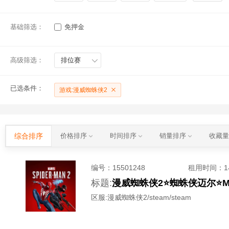
基础筛选：
免押金
高级筛选：
排位赛
已选条件：
游戏:漫威蜘蛛侠2
综合排序
价格排序
时间排序
销量排序
收藏
编号：
15501248
租用时间
：
标题:
漫威蜘蛛侠2⭐蜘蛛侠迈尔⭐Mar
区服:
漫威蜘蛛侠2/steam/steam