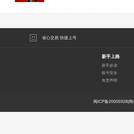
省心交易 快捷上号
新手上路
新手必读
租号安全
免责声明
闽ICP备20005928