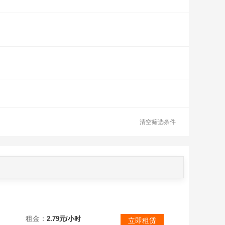
清空筛选条件
题看描述！
租金：
2.79元/小时
立即租赁