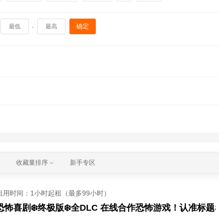
-
确定
收藏量排序
新手专区
租用时间
：1小时起租（最多99小时）
.O.❄️恐怖喜剧❄️终极版❄️全DLC 在线合作恐怖游戏！认准标