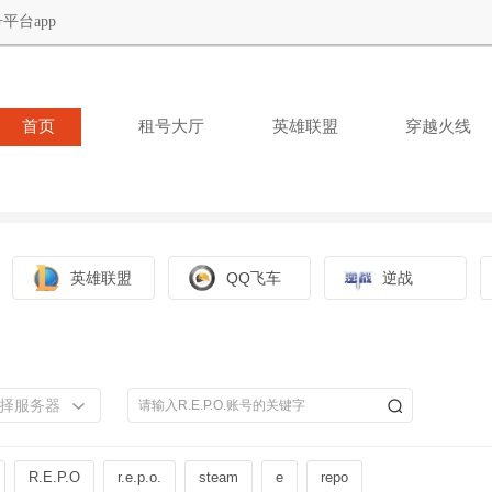
平台app
首页
租号大厅
英雄联盟
穿越火线
英雄联盟
QQ飞车
逆战
择服务器
R.E.P.O
r.e.p.o.
steam
e
repo