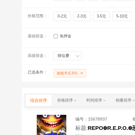
价格范围：
0-2元
2-3元
3-5元
5-10元
基础筛选：
免押金
高级筛选：
排位赛
已选条件：
游戏:R.E.P.O.
综合排序
价格排序
时间排序
销量排序
编号：
15678937
标题:
REPO❄️R.E.P