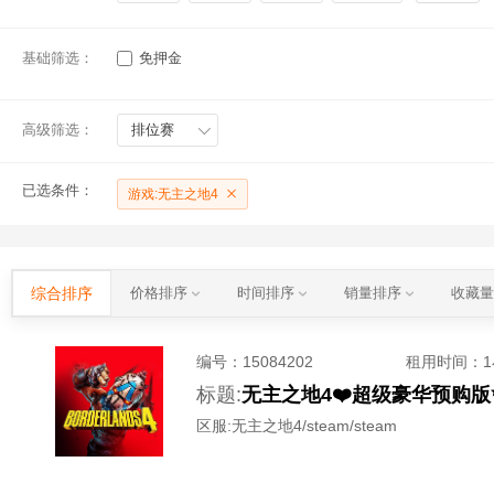
基础筛选：
免押金
高级筛选：
排位赛
已选条件：
游戏:无主之地4
综合排序
价格排序
时间排序
销量排序
收藏
编号：
15084202
租用时间
：
标题:
无主之地4❤️超级豪华预购
区服:
无主之地4/steam/steam