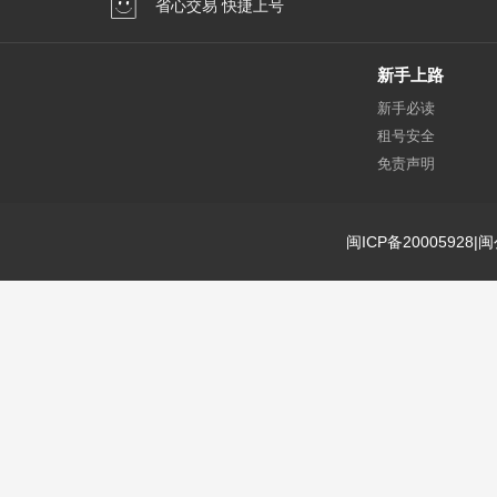
省心交易 快捷上号
新手上路
新手必读
租号安全
免责声明
闽ICP备20005928