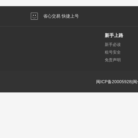
省心交易 快捷上号
新手上路
新手必读
租号安全
免责声明
闽ICP备20005928