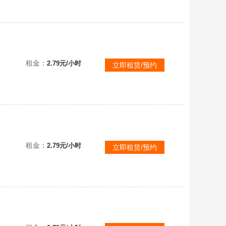
生灵重塑-REANIMAL⭐豪华版⭐全DLC⭐本标题账号已互加好友⭐可直接联机⭐小小梦魇团队全新创作
租金：
2.79元/小时
立即租赁/预约
租金：
2.79元/小时
立即租赁/预约
生灵重塑-REANIMAL⭐预购豪华版⭐全DLC⭐含预购奖励狐狸头和羊头⭐有时，面具才是唯一的庇护⭐