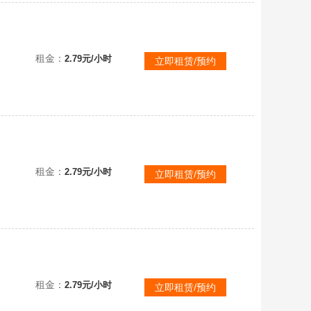
生灵重塑豪华版✅《REANIMAL》多人合作恐怖新作✅认清标题看描述✅已互加好友✅可直接联机！
租金：
2.79元/小时
立即租赁/预约
包天《生灵重塑》预购终极版！全DLC！包含季票！本标题账号已互加好友！直接联机！小小梦魇团队全新创作
租金：
2.79元/小时
立即租赁/预约
租金：
2.79元/小时
立即租赁/预约