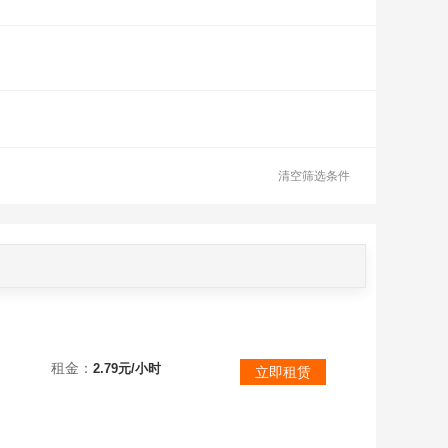
清空筛选条件
《生灵重塑》预购终极版！全DLC！包含季票！好友开通可任意联机！小小梦魇团队全新创作！
租金：
2.79元/小时
立即租赁