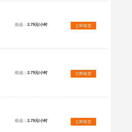
《生灵重塑》预购终极版！全DLC！包含季票！本标题账号已互加好友！可直接联机！小小梦魇团队全新创作！
租金：
2.79元/小时
立即租赁
户已互加好友
租金：
2.79元/小时
立即租赁
户已互加好友
租金：
2.79元/小时
立即租赁