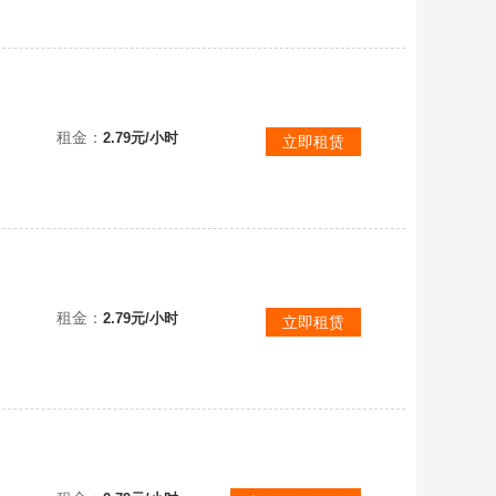
《生灵重塑》预购终极版！全DLC！包含季票！本标题账号已互加好友！可直接联机！小小梦魇团队全新创作！
租金：
2.79元/小时
立即租赁
户已互加好友
租金：
2.79元/小时
立即租赁
生灵重塑豪华版✅《REANIMAL》多人合作恐怖新作✅认清标题看描述✅已互加好友✅可直接联机！