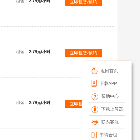
租金：
2.79元/小时
立即租赁/预约
包天《生灵重塑》预购终极版！全DLC！包含季票！本标题账号已互加好友！直接联机！小小梦魇团队全新创作
租金：
2.79元/小时
立即租赁/预约
返回首页
下载APP
帮助中心
租金：
2.79元/小时
立即租赁/预约
下载上号器
联系客服
申请合租