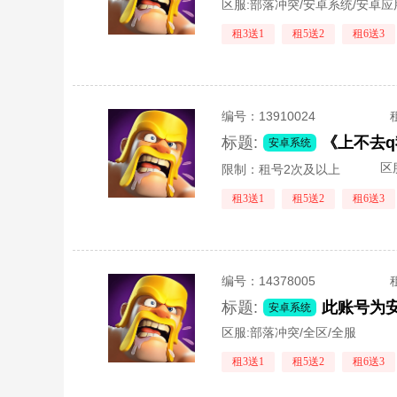
区服:
部落冲突/安卓系统/安卓
租3送1
租5送2
租6送3
编号：
13910024
标题:
安卓系统
区
限制：租号2次及以上
租3送1
租5送2
租6送3
编号：
14378005
标题:
此账号为
安卓系统
区服:
部落冲突/全区/全服
租3送1
租5送2
租6送3