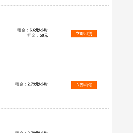
租金：
6.6元/小时
立即租赁
押金：
50元
来捐兵
租金：
2.79元/小时
立即租赁
满级雷龙气球爽玩！18本万氪号，有很多英雄皮肤，夜世界十本，建筑、兵种全满级！看图了解哦
租金：