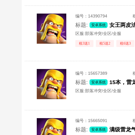
编号：
14390794
标题:
女王两皮
安卓系统
区服:
部落冲突/全区/全服
租3送1
租5送2
租6送3
编号：
15657389
标题:
15本，
安卓系统
区服:
部落冲突/全区/全服
编号：
15665091
标题:
安卓系统