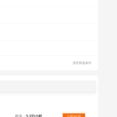
清空筛选条件
18本后期，5王满级有皮肤，134繁荣度，247级。上不了号力口我威.心.给你通过。
租金：
5.3元/小时
立即租赁