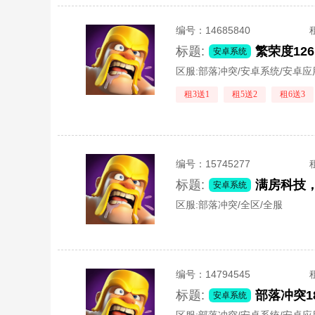
编号：
14685840
标题:
繁荣度12
安卓系统
区服:
部落冲突/安卓系统/安卓
租3送1
租5送2
租6送3
编号：
15745277
标题:
满房科技
安卓系统
区服:
部落冲突/全区/全服
编号：
14794545
标题:
部落冲突
安卓系统