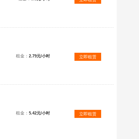
近乎满18本/英雄多皮肤/夜世界已满【登录需码，不会请勿下单，以免撤单下架！！！】
租金：
2.79元/小时
立即租赁
看一下描述
租金：
5.42元/小时
立即租赁