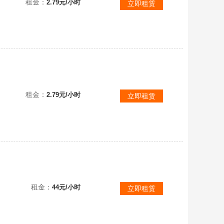
租金：
2.79元/小时
立即租赁
《上不去q我》主世界14本，道具不是很多，兵种等级升的最高级了，夜世界主世界7级，夜世界负世界6级
租金：
2.79元/小时
立即租赁
租金：
44元/小时
立即租赁