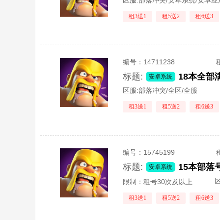
区服:
部落冲突/安卓系统/安卓
租3送1
租5送2
租6送3
编号：
14711238
标题:
18本全
安卓系统
区服:
部落冲突/全区/全服
租3送1
租5送2
租6送3
编号：
15745199
标题:
15本部落
安卓系统
区
限制：租号30次及以上
租3送1
租5送2
租6送3