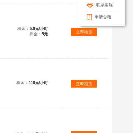
联系客服
申请合租
128级♥稳号发展12本初♥50级蛮王♥50级女皇♥20级大守卫者♥亡灵王子27♥11本满级兵♥法术
租金：
5.9元/小时
立即租赁
押金：
5元
租金：
110元/小时
立即租赁