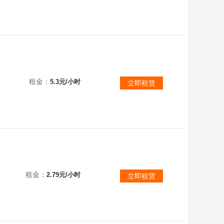
✿4399广陵星斗套创世套墨韵世级蛮王刑天九尾神龙刺客魔兽觉醒雪刀深渊火神英雄武器不一一展示
租金：
5.3元/小时
立即租赁
幽蛇幻想广陵律令刑天九尾满强星斗套战争女神行者真殿美杜莎✿号角斗神三觉深螳♡觉醒刺客洛神雪刀180万
租金：
2.79元/小时
立即租赁