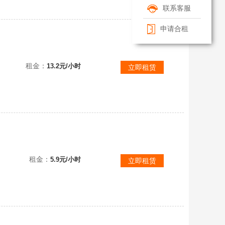
联系客服
申请合租
日你妈，别太缺德了，无冤无仇，迟早要栽到这，全传说♡觉醒天阙天际星珀终焉天罚✿伏虎广陵11满觉
租金：
13.2元/小时
立即租赁
广陵万象至尊墨韵满强星斗刑天美杜莎女真行✿满觉雪刀深渊鬼王星河｜觉醒刺客魔兽使徒邪骨♡量子套272万
租金：
5.9元/小时
立即租赁