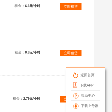
租金：
6.6元/小时
立即租赁
官方炎煌广陵飞梭双斗神✿神之惩戒天罚至尊墨韵单星斗万象鸣响明月幽刃满觉封雪螳螂蛮王多传说人物量子弹
租金：
8.8元/小时
立即租赁
返回首页
下载APP
黑龙天引聚能霸主星云风暴封雪刃苹果行者女武神创世套灭世50万战力潘多拉指挥官不灭星核苍穹主宰
帮助中心
租金：
2.79元/小时
立即租赁
下载上号器