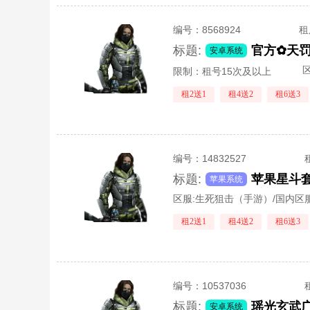
编号：
8568924
租
标题:
官方✿天
安卓系统
区
限制：租号15次及以上
租2送1
租4送2
租6送3
编号：
14832527
标题:
苹果星斗
苹果系统
区服:
生死狙击（手游）/国内区
租2送1
租4送2
租6送3
编号：
10537036
标题:
安卓系统