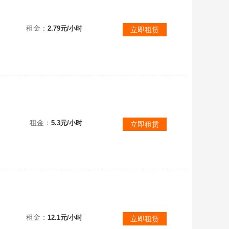
死神斗神龙神斗神官方真殿行者真混沌❤️律令创世套律法冥王之怒骑马套11传量子弹獠牙鬼王飞刀多英雄
租金：
2.79元/小时
立即租赁
九尾刺客魔兽黑龙天引聚能3星龙拳疾风官方❤️7斗神4传说角满量子套86万20传说50五星深渊五星芯片
租金：
5.3元/小时
立即租赁
官方版本星珀广陵创源斗神惩戒天罚星斗套✿满觉天际万象玄武广陵量子套战争行者铜兕蛮王
租金：
12.1元/小时
立即租赁