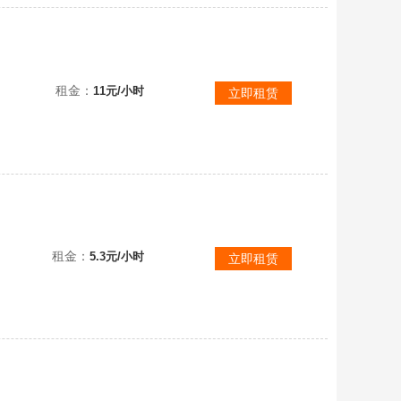
美杜莎
租金：
11元/小时
立即租赁
刃混沌魔兽
租金：
5.3元/小时
立即租赁
瑶光玄武广陵惩戒天罚至尊墨韵星斗号美杜莎龙神斗神量子弹✿4传说人物AK主宰30传说260战，禁花金币