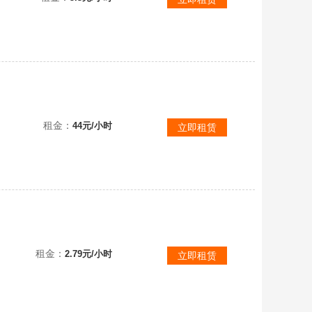
苹果iOS端630万高战，银河，天罚，星魄终焉套，星斗创世套，广陵，摇光，两仪，天际等等满觉醒
租金：
44元/小时
立即租赁
官方渠道战争女神神之律令墨韵至尊apk主宰ak47主宰满觉螳螂臂刺客之刃修罗魔刃干将莫邪广林
租金：
2.79元/小时
立即租赁