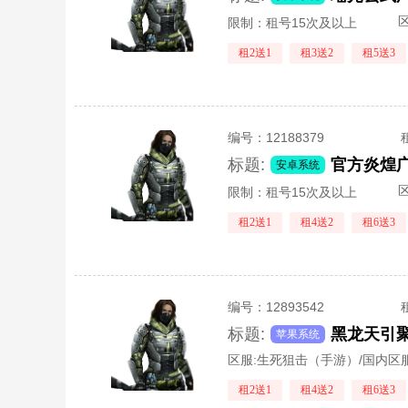
区
限制：租号15次及以上
租2送1
租3送2
租5送3
编号：
12188379
标题:
安卓系统
区
限制：租号15次及以上
租2送1
租4送2
租6送3
编号：
12893542
标题:
苹果系统
区服:
生死狙击（手游）/国内区
租2送1
租4送2
租6送3