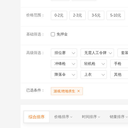
价格范围：
0-2元
2-3元
3-5元
5-10元
基础筛选：
免押金
高级筛选：
排位赛
无需人工令牌
套
冲锋枪
轻机枪
手枪
降落伞
上衣
其他
已选条件：
游戏:绝地求生
综合排序
价格排序
时间排序
销量排序