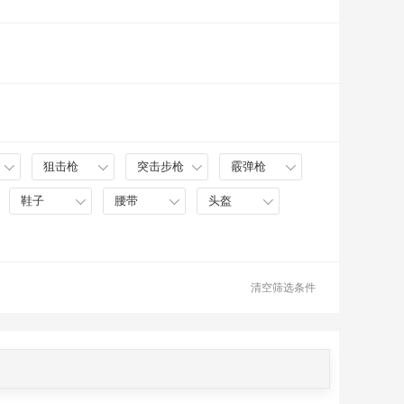
狙击枪
突击步枪
霰弹枪
鞋子
腰带
头盔
清空筛选条件