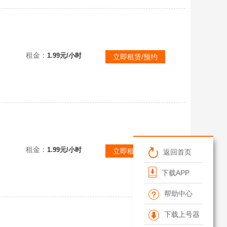
可排位已购PLUS✅③.孙悟空②无信号①杜美莎①妖魔之触①魔咒之力①最后的小夜曲✨珊瑚烟雾✨渔夫帽柏
租金：
1.99元/小时
立即租赁/预约
可排位已购PLUS✅③.孙悟空②无信号①杜美莎①妖魔之触①魔咒之力①最后的小夜曲✨珊瑚烟雾✨渔夫帽柏
租金：
1.99元/小时
立即租赁/预约
返回首页
下载APP
帮助中心
下载上号器