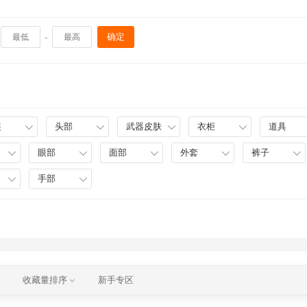
-
确定
装
头部
武器皮肤
衣柜
道具
眼部
面部
外套
裤子
手部
收藏量排序
新手专区