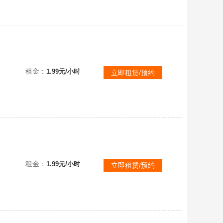
可排位已购PLUS✅③.孙悟空②无信号①杜美莎①妖魔之触①魔咒之力①最后的小夜曲✨珊瑚烟雾✨渔夫帽柏
租金：
1.99元/小时
立即租赁/预约
可排位已购PLUS✅③.孙悟空②无信号①杜美莎①妖魔之触①魔咒之力①最后的小夜曲✨珊瑚烟雾✨渔夫帽柏
租金：
1.99元/小时
立即租赁/预约