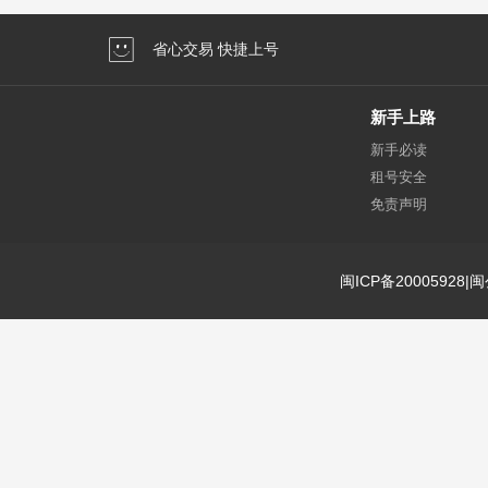
省心交易 快捷上号
新手上路
新手必读
租号安全
免责声明
闽ICP备20005928