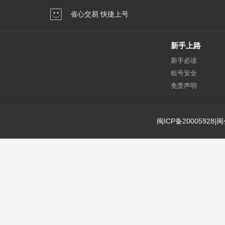
省心交易 快捷上号
新手上路
新手必读
租号安全
免责声明
闽ICP备20005928