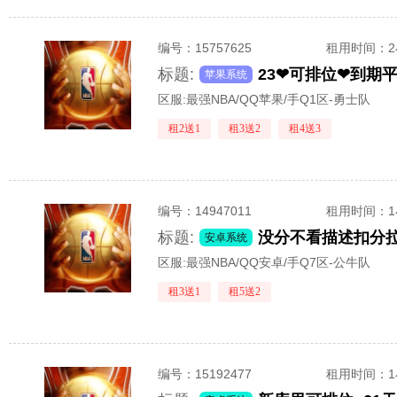
编号：
15757625
租用时间
：
标题:
苹果系统
区服:
最强NBA/QQ苹果/手Q1区-勇士队
租2送1
租3送2
租4送3
编号：
14947011
租用时间
：
标题:
没分不看描述扣分拉
安卓系统
区服:
最强NBA/QQ安卓/手Q7区-公牛队
租3送1
租5送2
编号：
15192477
租用时间
：