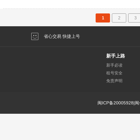
1
2
3
省心交易 快捷上号
新手上路
新手必读
租号安全
免责声明
闽ICP备20005928