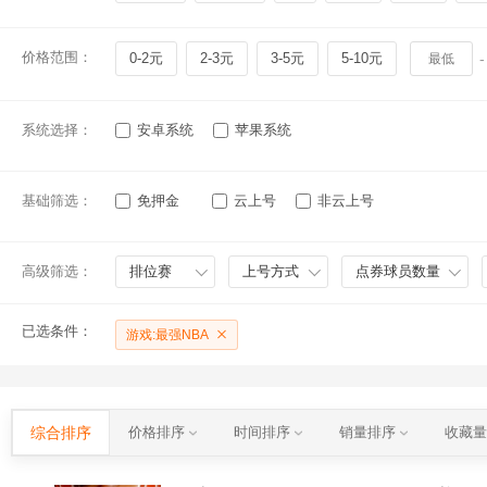
价格范围：
0-2元
2-3元
3-5元
5-10元
-
系统选择：
安卓系统
苹果系统
基础筛选：
免押金
云上号
非云上号
高级筛选：
排位赛
上号方式
点券球员数量
已选条件：
游戏:最强NBA
综合排序
价格排序
时间排序
销量排序
收藏