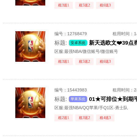
租3送1
租5送2
租6送3
编号：
12768479
租用时间
：
标题:
安卓系统
区服:
最强NBA/微信账号/微信账号
租3送1
租5送2
租6送3
编号：
15443983
租用时间
：
标题:
苹果系统
区服:
最强NBA/QQ苹果/手Q1区-勇士队
租2送1
租3送2
租4送3