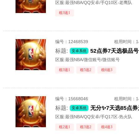
区服:
最强NBA/QQ安卓/手Q10区-老鹰队
租3送1
编号：
12468539
租用时间
：
标题:
52点券7天选极品
安卓系统
区服:
最强NBA/微信账号/微信账号
租3送1
租5送2
租6送3
编号：
15668046
租用时间
：
标题:
安卓系统
区服:
最强NBA/QQ安卓/手Q17区-热火队
租2送1
租3送2
租4送3