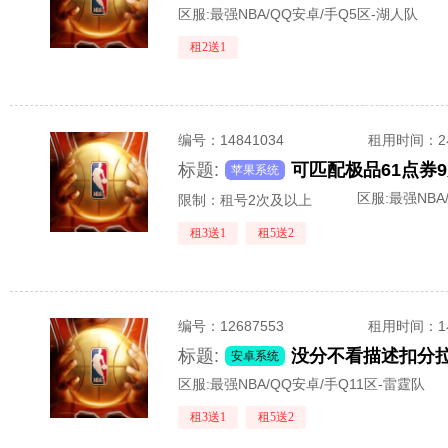
区服:
最强NBA/QQ安卓/手Q5区-湖人队
租2送1
编号：
14841034
租用时间
：
标题:
苹果系统
区服:
最强NBA
限制：租号2次及以上
租3送1
租5送2
编号：
12687553
租用时间
：
标题:
安卓系统
区服:
最强NBA/QQ安卓/手Q11区-雷霆队
租3送1
租5送2