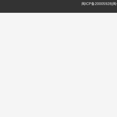
闽ICP备20005928