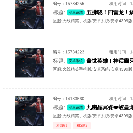
编号：
15734255
租用时间
：
标题:
五拂晓！四雷龙！
安卓系统
区服:
火线精英手机版/安卓系统/安卓4399版
编号：
15734223
租用时间
：
标题:
盖世英雄！神话幽
安卓系统
区服:
火线精英手机版/安卓系统/安卓4399版
编号：
14183560
租用时间
：
标题:
安卓系统
区服:
火线精英手机版/安卓系统/安卓4399版
租3送1
租5送2