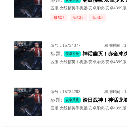
标题:
满级拂晓 双生少女 
安卓系统
区服:
火线精英手机版/安卓系统/安卓4399版
租3送1
租4送2
租5送3
编号：
15734377
租用时间
：
标题:
安卓系统
区服:
火线精英手机版/安卓系统/安卓4399版
编号：
15734293
租用时间
：
标题:
安卓系统
区服:
火线精英手机版/安卓系统/安卓4399版