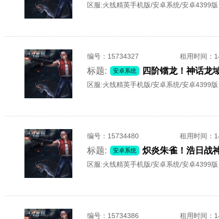
区服:
火线精英手机版/安卓系统/安卓4399版
编号：
15734327
租用时间
：
标题:
安卓系统
区服:
火线精英手机版/安卓系统/安卓4399版
编号：
15734480
租用时间
：
标题:
炽炎朱雀！浩日战
安卓系统
区服:
火线精英手机版/安卓系统/安卓4399版
编号：
15734386
租用时间
：