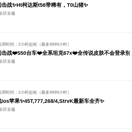
击战✨Ht柯达斯t56带稀有，T0山猪✨
/全区全服
租用时间
：2小时起租（最多9999小时）
击战❤️550台车❤️全系坦克67x❤️全传说皮肤不会登录
/全区全服
租用时间
：2小时起租（最多9999小时）
os苹果✨45T,777,268/4,StrvK最新车全齐✨
/全区全服