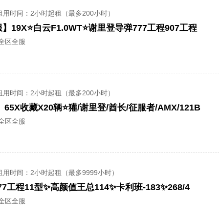
租用时间
：2小时起租（最多200小时）
】19X⭐白云F1.0WT⭐谢里登导弹777工程907工程
/全区全服
租用时间
：2小时起租（最多200小时）
】65X收藏X20辆⭐獾/谢里登/酋长/征服者/AMX/121B
/全区全服
租用时间
：2小时起租（最多9999小时）
7工程11型✨高颜值王总114✨卡利班-183✨268/4
/全区全服