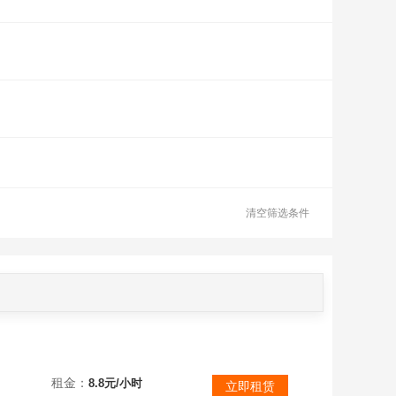
清空筛选条件
【安卓官服-67X】高账⭐全系200辆金币收藏⭐概念1b，导弹谢里登，T22，260，907
租金：
8.8元/小时
立即租赁