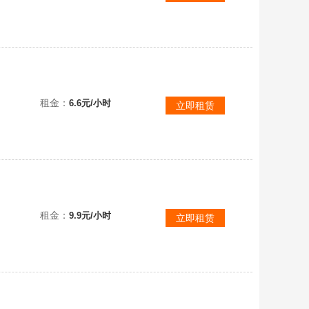
租金：
6.6元/小时
立即租赁
坦克世界闪击战【安卓官服】51メ全套绝版车女武神✨快乐车大量金车117✨满成员天赋，Xm66f
租金：
9.9元/小时
立即租赁