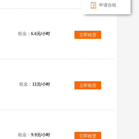
申请合租
【安卓网易版本】100量金币车收藏车❤️114Sp2❤️那兔，777原型，绝版50tp原形，便宜租。
租金：
6.6元/小时
立即租赁
『苹果官服』70X⚡白云⚡CC狮⚡183成员精通点满顶配号全收藏车上百台金币车收藏车
租金：
11元/小时
立即租赁
租金：
9.9元/小时
立即租赁