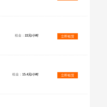
租金：
22元/小时
立即租赁
【安卓官服-75X】全X级收藏⭐科技树全解⭐白云/CC狮/概念型/酋长/谢里登/KPz/獾/征服者
租金：
15.4元/小时
立即租赁