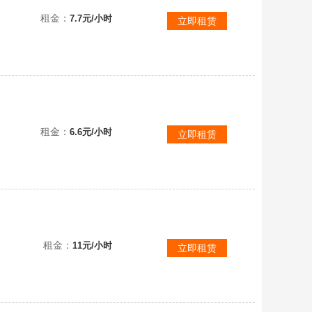
【安卓官服-57X】甜品级⭐X级线车齐全⭐谢里登/121B/KPz/概念型/酋长/征服者/AMX
租金：
7.7元/小时
立即租赁
租金：
6.6元/小时
立即租赁
【安卓官服-70X】高账⭐大量收藏车⭐科技树全解⭐概念型1B/柯斯达T27/T28守卫者
租金：
11元/小时
立即租赁