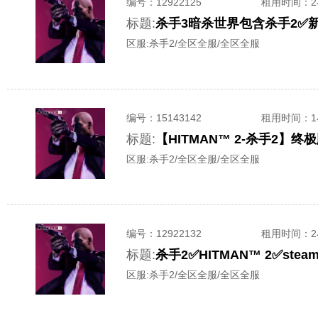
编号：
12922125
租用时间
：
标题:
区服:
杀手2/全区全服/全区全服
编号：
15143142
租用时间
：
标题:
【HITMAN™ 2-杀手2】
区服:
杀手2/全区全服/全区全服
编号：
12922132
租用时间
：
标题:
杀手2✅HITMAN™ 2✅s
区服:
杀手2/全区全服/全区全服