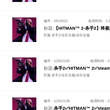
编号：
5619322
租用时间
：1
标题:
【HITMAN™ 2-杀手2】
区服:
杀手2/全区全服/全区全服
编号：
12922130
租用时间
：
标题:
杀手2✅HITMAN™ 2✅s
区服:
杀手2/全区全服/全区全服
编号：
12922138
租用时间
：
标题:
杀手2✅HITMAN™ 2✅s