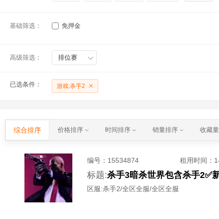
基础筛选：
免押金
高级筛选：
排位赛
已选条件：
游戏:杀手2
综合排序
价格排序
时间排序
销量排序
收藏
编号：
15534874
租用时间
：
标题:
区服:
杀手2/全区全服/全区全服