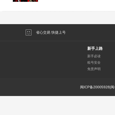
省心交易 快捷上号
新手上路
新手必读
租号安全
免责声明
闽ICP备20005928